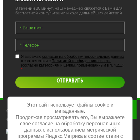
В течении 30 минут, наш менеджер свяжется с Вами для
бесплатной консультации и хода дальнейших действий
Я выражаю
согласие на обработку персональных данных
в соответствии с
Политикой конфиденциальности
(согласно категориям и целям, поименованным в п. 4.2.1):
*
ОТПРАВИТЬ
Этот сайт использует файлы cookie и
движок для интернет магазина
Copyright © 2005 - 2023
метаданные.
Элита Сервис
Продолжая просматривать его, Вы выражаете
© Все права защищены
свое согласие на обработку персональных
данных с использованием метрической
программы Яндекс.Метрика в соответствии с